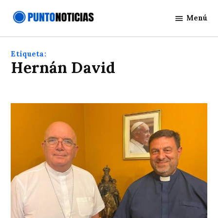
Saltar
Menú
al
Punto
contenido
Noticias
Etiqueta:
Hernán David