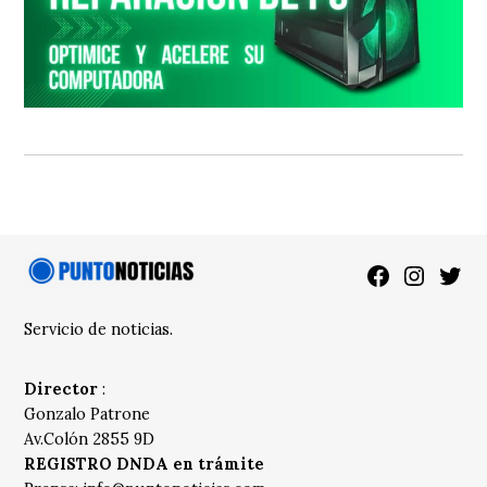
Facebook
Instagra
Twitt
Servicio de noticias.
Director
:
Gonzalo Patrone
Av.Colón 2855 9D
REGISTRO DNDA en trámite