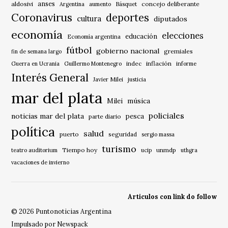
anses
aldosivi
Básquet
concejo deliberante
Argentina
aumento
Coronavirus
deportes
cultura
diputados
economía
elecciones
educación
Economía argentina
fútbol
gobierno nacional
gremiales
fin de semana largo
indec
inflación
Guerra en Ucrania
Guillermo Montenegro
informe
Interés General
Javier Milei
justicia
mar del plata
música
Milei
policiales
noticias mar del plata
pesca
parte diario
política
salud
puerto
seguridad
sergio massa
turismo
Tiempo hoy
unmdp
teatro auditorium
ucip
uthgra
vacaciones de invierno
Articulos con link do follow
© 2026 Puntonoticias Argentina
Impulsado por Newspack