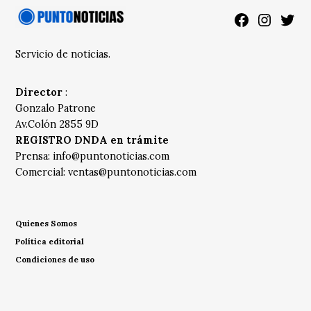
Facebook
Instagra
Twitt
Servicio de noticias.
Director
:
Gonzalo Patrone
Av.Colón 2855 9D
REGISTRO DNDA en trámite
Prensa:
info@puntonoticias.com
Comercial:
ventas@puntonoticias.com
Quienes Somos
Política editorial
Condiciones de uso