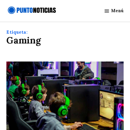
Saltar
Menú
al
Punto
contenido
Noticias
Etiqueta:
Gaming