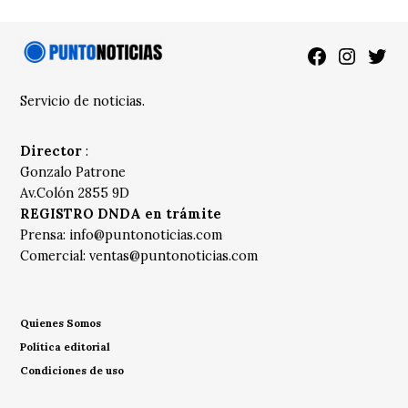
Facebook
Instagra
Twitt
Servicio de noticias.
Director
:
Gonzalo Patrone
Av.Colón 2855 9D
REGISTRO DNDA en trámite
Prensa:
info@puntonoticias.com
Comercial:
ventas@puntonoticias.com
Quienes Somos
Política editorial
Condiciones de uso