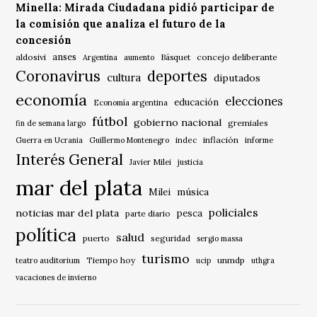
Minella: Mirada Ciudadana pidió participar de
la comisión que analiza el futuro de la
concesión
anses
aldosivi
Básquet
concejo deliberante
Argentina
aumento
Coronavirus
deportes
cultura
diputados
economía
elecciones
educación
Economía argentina
fútbol
gobierno nacional
gremiales
fin de semana largo
indec
inflación
Guerra en Ucrania
Guillermo Montenegro
informe
Interés General
Javier Milei
justicia
mar del plata
música
Milei
policiales
noticias mar del plata
pesca
parte diario
política
salud
puerto
seguridad
sergio massa
turismo
Tiempo hoy
unmdp
teatro auditorium
ucip
uthgra
vacaciones de invierno