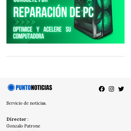
Facebook
Instagra
Twitt
Servicio de noticias.
Director
:
Gonzalo Patrone