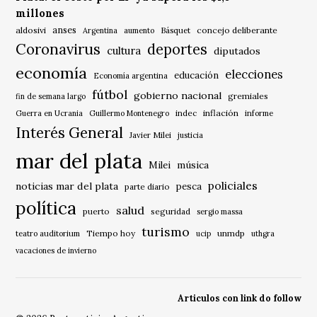
millones
anses
aldosivi
Básquet
concejo deliberante
Argentina
aumento
Coronavirus
deportes
cultura
diputados
economía
elecciones
educación
Economía argentina
fútbol
gobierno nacional
gremiales
fin de semana largo
indec
inflación
Guerra en Ucrania
Guillermo Montenegro
informe
Interés General
Javier Milei
justicia
mar del plata
música
Milei
policiales
noticias mar del plata
pesca
parte diario
política
salud
puerto
seguridad
sergio massa
turismo
Tiempo hoy
unmdp
teatro auditorium
ucip
uthgra
vacaciones de invierno
Articulos con link do follow