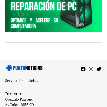
Facebook
Instagra
Twitt
Servicio de noticias.
Director
:
Gonzalo Patrone
Av.Colón 2855 9D