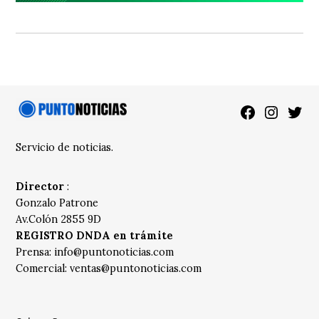
Facebook
Instagra
Twitt
Servicio de noticias.
Director
:
Gonzalo Patrone
Av.Colón 2855 9D
REGISTRO DNDA en trámite
Prensa:
info@puntonoticias.com
Comercial:
ventas@puntonoticias.com