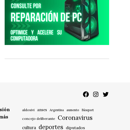
Facebook
Instagram
Twitter
isión
anses
aldosivi
Básquet
Argentina
aumento
 más
Coronavirus
concejo deliberante
deportes
cultura
diputados