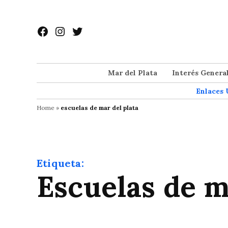
Saltar
al
Facebook
Instagram
Twitter
contenido
Mar del Plata
Interés Genera
Enlaces 
Home
»
escuelas de mar del plata
Etiqueta:
escuelas de m