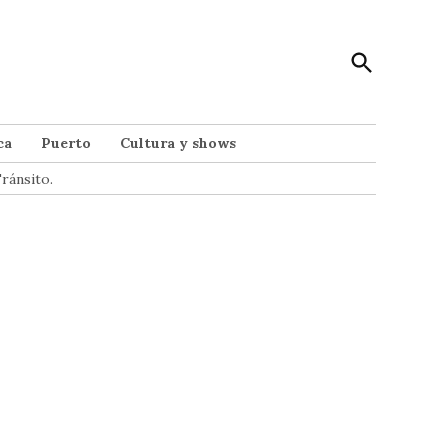
Open
Punto Noticias
Search
Noticias de Mar del Plata
ca
Puerto
Cultura y shows
ránsito.