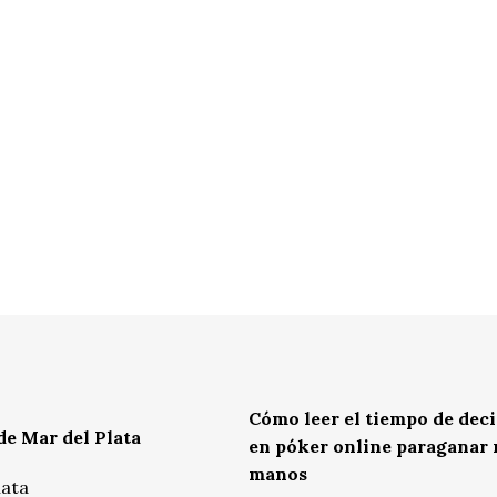
Cómo leer el tiempo de dec
de Mar del Plata
en póker online paraganar
manos
lata