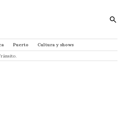
Open
Punto Noticias
Search
Noticias de Mar del Plata
ca
Puerto
Cultura y shows
ránsito.