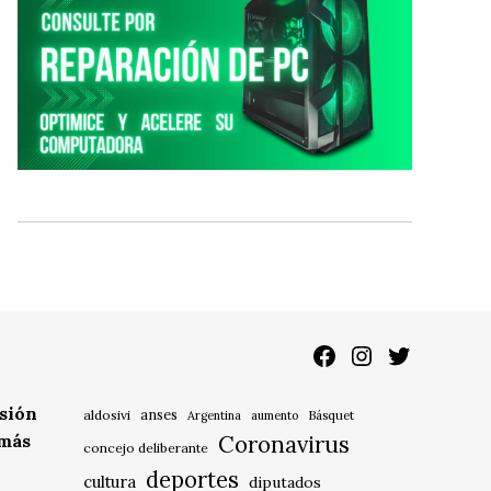
Facebook
Instagram
Twitter
isión
anses
aldosivi
Básquet
Argentina
aumento
 más
Coronavirus
concejo deliberante
deportes
cultura
diputados