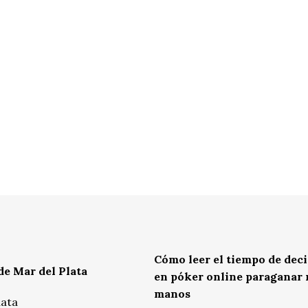
Cómo leer el tiempo de dec
de Mar del Plata
en póker online paraganar
manos
lata