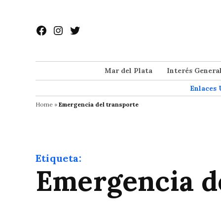
Saltar
al
Facebook
Instagram
Twitter
contenido
Mar del Plata
Interés Genera
Enlaces 
Home
»
Emergencia del transporte
Etiqueta:
Emergencia d