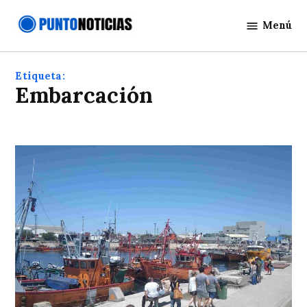
Saltar
Menú
al
Punto
contenido
Noticias
Etiqueta:
embarcación