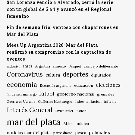
San Lorenzo venció a Alvarado, cerró la serie
con un global de 5 a 1 y avanzó en el Regional
femenino
Fin de semana frío, ventoso con chaparrones en
Mar del Plata
Meet Up Argentina 2026: Mar del Plata
reafirmó su compromiso con la captación de
eventos
anses
aldosivi
Básquet
concejo deliberante
Argentina
aumento
Coronavirus
deportes
cultura
diputados
economía
elecciones
educación
Economía argentina
fútbol
gobierno nacional
gremiales
fin de semana largo
indec
inflación
Guerra en Ucrania
Guillermo Montenegro
informe
Interés General
Javier Milei
justicia
mar del plata
música
Milei
policiales
noticias mar del plata
pesca
parte diario