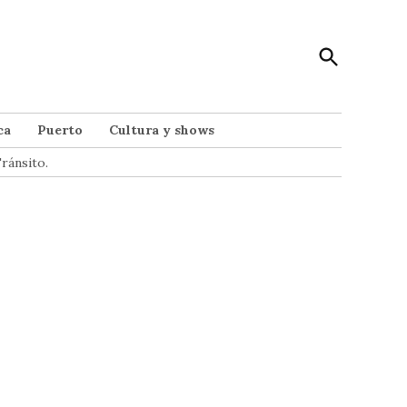
Open
Punto Noticias
Search
Noticias de Mar del Plata
ca
Puerto
Cultura y shows
ránsito.