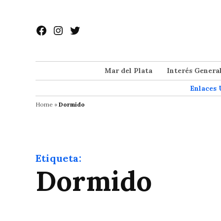
Saltar
al
Facebook
Instagram
Twitter
contenido
Mar del Plata
Interés Genera
Enlaces 
Home
»
Dormido
Etiqueta:
Dormido