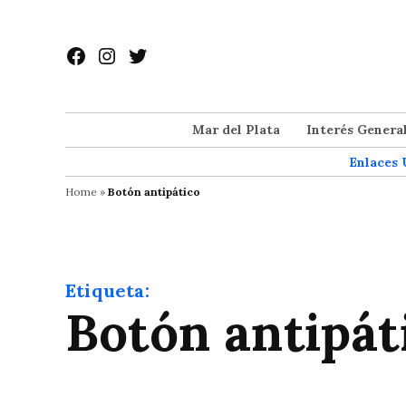
Saltar
al
Facebook
Instagram
Twitter
contenido
Mar del Plata
Interés Genera
Enlaces 
Home
»
Botón antipático
Etiqueta:
Botón antipát