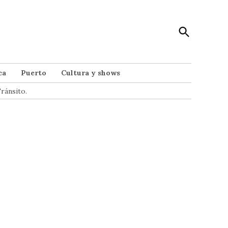
Open
Punto Noticias
Search
Noticias de Mar del Plata
ca
Puerto
Cultura y shows
ránsito.