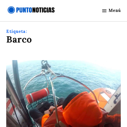
Saltar
Menú
al
Punto
contenido
Noticias
Etiqueta:
barco