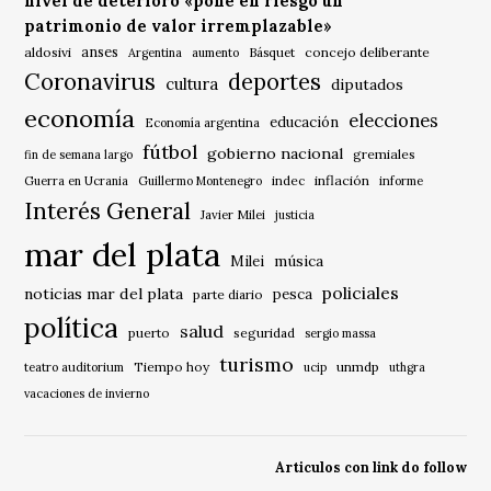
nivel de deterioro «pone en riesgo un
patrimonio de valor irremplazable»
anses
aldosivi
Básquet
concejo deliberante
Argentina
aumento
Coronavirus
deportes
cultura
diputados
economía
elecciones
educación
Economía argentina
fútbol
gobierno nacional
gremiales
fin de semana largo
indec
inflación
Guerra en Ucrania
Guillermo Montenegro
informe
Interés General
Javier Milei
justicia
mar del plata
música
Milei
policiales
noticias mar del plata
pesca
parte diario
política
salud
puerto
seguridad
sergio massa
turismo
Tiempo hoy
unmdp
teatro auditorium
ucip
uthgra
vacaciones de invierno
Articulos con link do follow