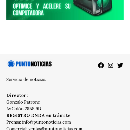
Facebook
Instagra
Twitt
Servicio de noticias.
Director
:
Gonzalo Patrone
Av.Colón 2855 9D
REGISTRO DNDA en trámite
Prensa:
info@puntonoticias.com
Comercial:
ventas@puntonoticias.com