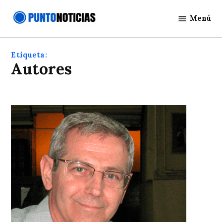
Saltar
Menú
al
Punto
contenido
Noticias
Etiqueta:
autores