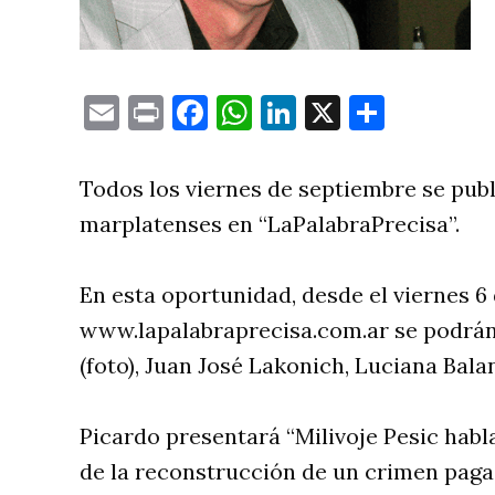
Email
Print
Facebook
WhatsApp
LinkedIn
X
Compa
Todos los viernes de septiembre se pub
marplatenses en “LaPalabraPrecisa”.
En esta oportunidad, desde el viernes 6
www.lapalabraprecisa.com.ar se podrán
(foto), Juan José Lakonich, Luciana Bala
Picardo presentará “Milivoje Pesic habla
de la reconstrucción de un crimen paga