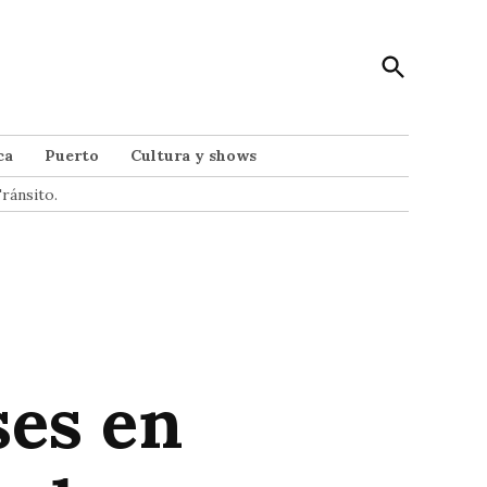
Open
Punto Noticias
Search
Noticias de Mar del Plata
ca
Puerto
Cultura y shows
ránsito.
ses en