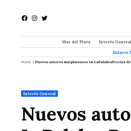
Saltar
al
Facebook
Instagram
Twitter
contenido
Mar del Plata
Interés Genera
Enlaces 
Home
»
Nuevos autores marplatenses en LaPalabraPrecisa de
Publicado
Interés General
en
Nuevos auto