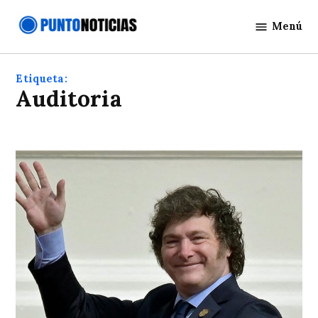
Saltar
Menú
al
Punto
contenido
Noticias
Etiqueta:
Auditoria