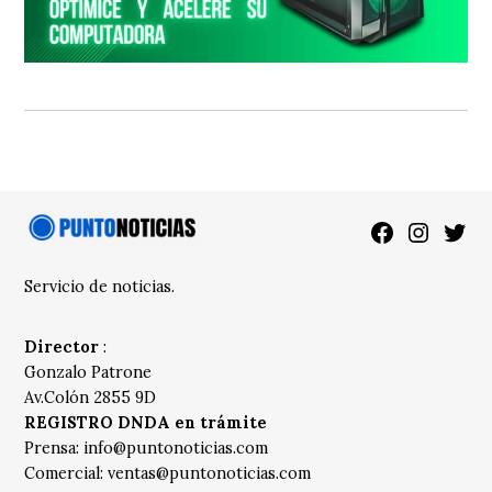
Facebook
Instagra
Twitt
Servicio de noticias.
Director
:
Gonzalo Patrone
Av.Colón 2855 9D
REGISTRO DNDA en trámite
Prensa:
info@puntonoticias.com
Comercial:
ventas@puntonoticias.com