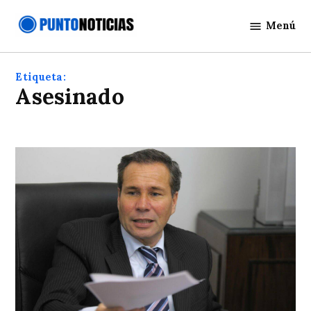
Saltar
Menú
al
Punto
contenido
Noticias
Etiqueta:
asesinado