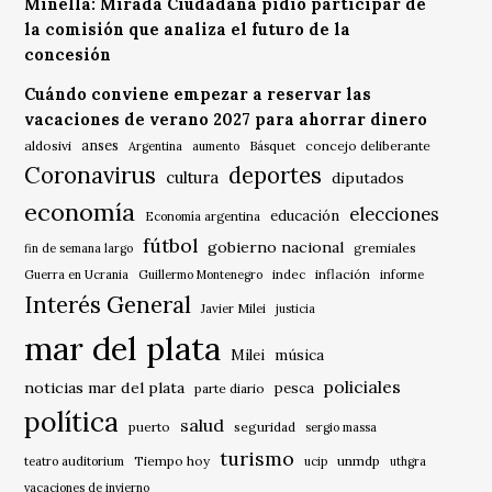
Minella: Mirada Ciudadana pidió participar de
la comisión que analiza el futuro de la
concesión
Cuándo conviene empezar a reservar las
vacaciones de verano 2027 para ahorrar dinero
anses
aldosivi
Básquet
concejo deliberante
Argentina
aumento
Coronavirus
deportes
cultura
diputados
economía
elecciones
educación
Economía argentina
fútbol
gobierno nacional
gremiales
fin de semana largo
indec
inflación
Guerra en Ucrania
Guillermo Montenegro
informe
Interés General
Javier Milei
justicia
mar del plata
música
Milei
policiales
noticias mar del plata
pesca
parte diario
política
salud
puerto
seguridad
sergio massa
turismo
Tiempo hoy
unmdp
teatro auditorium
ucip
uthgra
vacaciones de invierno