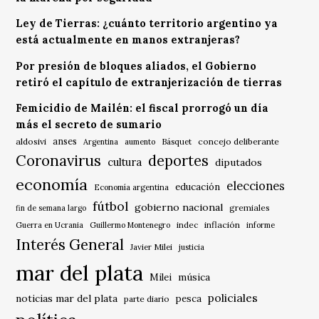
Ley de Tierras: ¿cuánto territorio argentino ya
está actualmente en manos extranjeras?
Por presión de bloques aliados, el Gobierno
retiró el capítulo de extranjerización de tierras
Femicidio de Mailén: el fiscal prorrogó un día
más el secreto de sumario
anses
aldosivi
Básquet
concejo deliberante
Argentina
aumento
Coronavirus
deportes
cultura
diputados
economía
elecciones
educación
Economía argentina
fútbol
gobierno nacional
gremiales
fin de semana largo
indec
inflación
Guerra en Ucrania
Guillermo Montenegro
informe
Interés General
Javier Milei
justicia
mar del plata
música
Milei
policiales
noticias mar del plata
pesca
parte diario