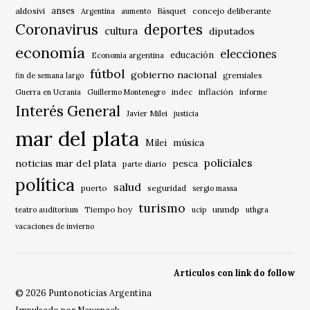
anses
aldosivi
Básquet
concejo deliberante
Argentina
aumento
Coronavirus
deportes
cultura
diputados
economía
elecciones
educación
Economía argentina
fútbol
gobierno nacional
gremiales
fin de semana largo
indec
inflación
Guerra en Ucrania
Guillermo Montenegro
informe
Interés General
Javier Milei
justicia
mar del plata
música
Milei
policiales
noticias mar del plata
pesca
parte diario
política
salud
puerto
seguridad
sergio massa
turismo
Tiempo hoy
unmdp
teatro auditorium
ucip
uthgra
vacaciones de invierno
Articulos con link do follow
© 2026 Puntonoticias Argentina
Impulsado por Newspack