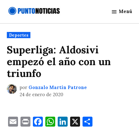
Saltar
Menú
al
Punto
contenido
Noticias
Publicado
Deportes
en
Superliga: Aldosivi
empezó el año con un
triunfo
por
Gonzalo Martín Patrone
24 de enero de 2020
Email
Print
Facebook
WhatsApp
LinkedIn
X
Comparti