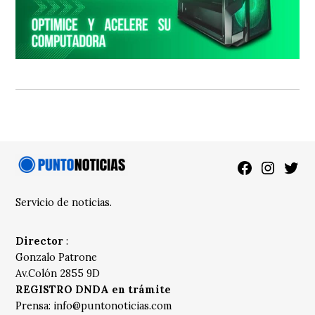
Facebook
Instagra
Twitt
Servicio de noticias.
Director
:
Gonzalo Patrone
Av.Colón 2855 9D
REGISTRO DNDA en trámite
Prensa:
info@puntonoticias.com