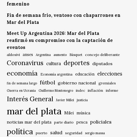
femenino
Fin de semana frío, ventoso con chaparrones en
Mar del Plata
Meet Up Argentina 2026: Mar del Plata
reafirmó su compromiso con la captación de
eventos
anses
aldosivi
Básquet
concejo deliberante
Argentina
aumento
Coronavirus
deportes
cultura
diputados
economía
elecciones
educación
Economía argentina
fútbol
gobierno nacional
gremiales
fin de semana largo
indec
inflación
Guerra en Ucrania
Guillermo Montenegro
informe
Interés General
Javier Milei
justicia
mar del plata
música
Milei
policiales
noticias mar del plata
pesca
parte diario
política
salud
puerto
seguridad
sergio massa