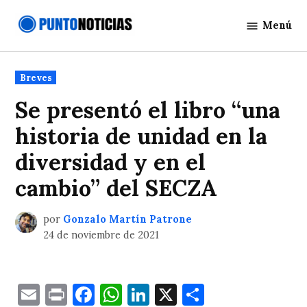
Saltar
Menú
al
Punto
contenido
Noticias
Publicado
Breves
en
Se presentó el libro “una
historia de unidad en la
diversidad y en el
cambio” del SECZA
por
Gonzalo Martín Patrone
24 de noviembre de 2021
Email
Print
Facebook
WhatsApp
LinkedIn
X
Comparti