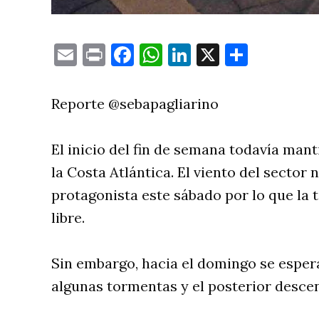
Email
Print
Facebook
WhatsApp
LinkedIn
X
Compa
Reporte @sebapagliarino
El inicio del fin de semana todavía man
la Costa Atlántica. El viento del sector 
protagonista este sábado por lo que la ta
libre.
Sin embargo, hacia el domingo se espera
algunas tormentas y el posterior desce