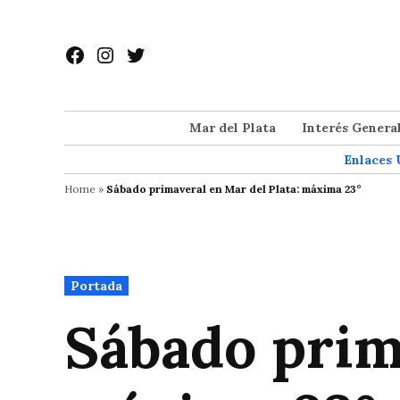
Saltar
al
Facebook
Instagram
Twitter
contenido
Mar del Plata
Interés Genera
Enlaces 
Home
»
Sábado primaveral en Mar del Plata: máxima 23°
Publicado
Portada
en
Sábado prim