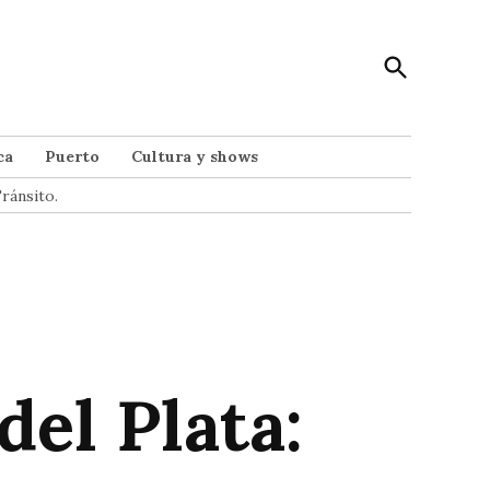
Open
Punto Noticias
Search
Noticias de Mar del Plata
ca
Puerto
Cultura y shows
ránsito.
el Plata: