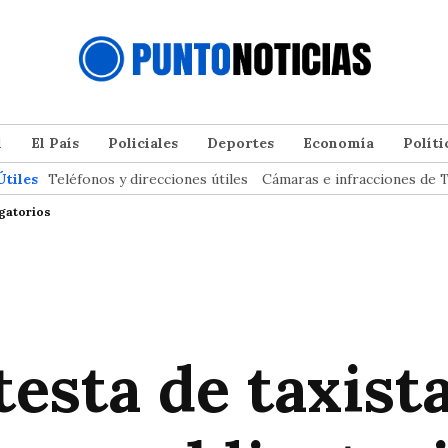
l
El País
Policiales
Deportes
Economía
Políti
Útiles
Teléfonos y direcciones útiles
Cámaras e infracciones de T
igatorios
esta de taxist