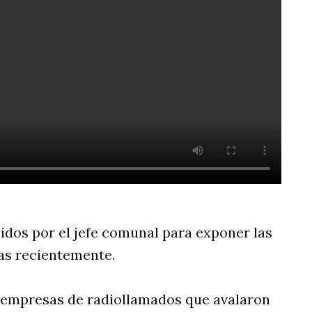
idos por el jefe comunal para exponer las
as recientemente.
s empresas de radiollamados que avalaron