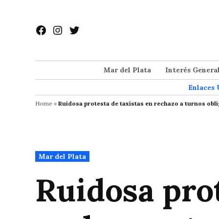
Saltar
al
Facebook
Instagram
Twitter
contenido
Mar del Plata
Interés Genera
Enlaces 
Home
»
Ruidosa protesta de taxistas en rechazo a turnos obl
Publicado
Mar del Plata
en
Ruidosa prot