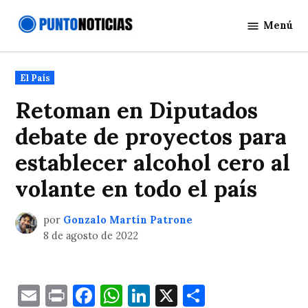
Saltar
Menú
al
Punto
contenido
Noticias
Publicado
El País
en
Retoman en Diputados
debate de proyectos para
establecer alcohol cero al
volante en todo el país
por
Gonzalo Martín Patrone
8 de agosto de 2022
Email
Print
Facebook
WhatsApp
LinkedIn
X
Comparti