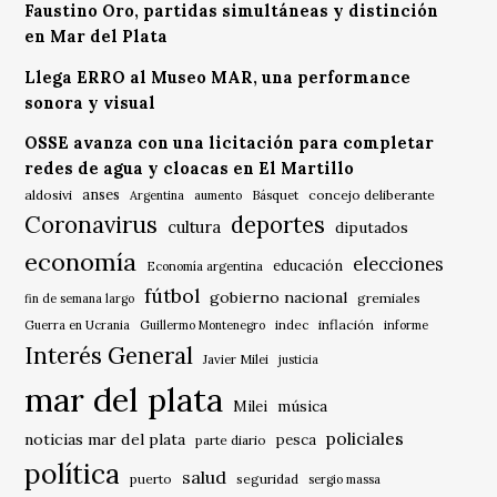
Faustino Oro, partidas simultáneas y distinción
en Mar del Plata
Llega ERRO al Museo MAR, una performance
sonora y visual
OSSE avanza con una licitación para completar
redes de agua y cloacas en El Martillo
anses
aldosivi
Básquet
concejo deliberante
Argentina
aumento
Coronavirus
deportes
cultura
diputados
economía
elecciones
educación
Economía argentina
fútbol
gobierno nacional
gremiales
fin de semana largo
indec
inflación
Guerra en Ucrania
Guillermo Montenegro
informe
Interés General
Javier Milei
justicia
mar del plata
música
Milei
policiales
noticias mar del plata
pesca
parte diario
política
salud
puerto
seguridad
sergio massa