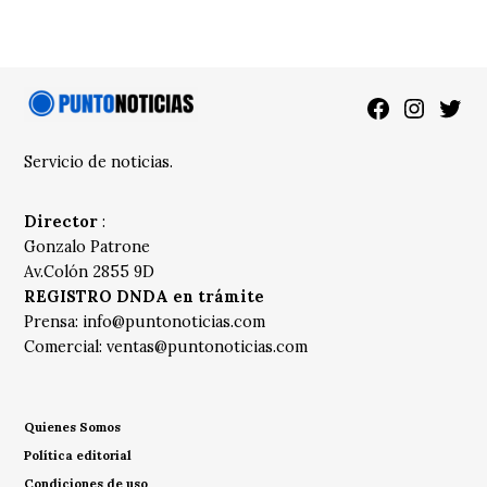
Facebook
Instagra
Twitt
Servicio de noticias.
Director
:
Gonzalo Patrone
Av.Colón 2855 9D
REGISTRO DNDA en trámite
Prensa:
info@puntonoticias.com
Comercial:
ventas@puntonoticias.com
Quienes Somos
Política editorial
Condiciones de uso