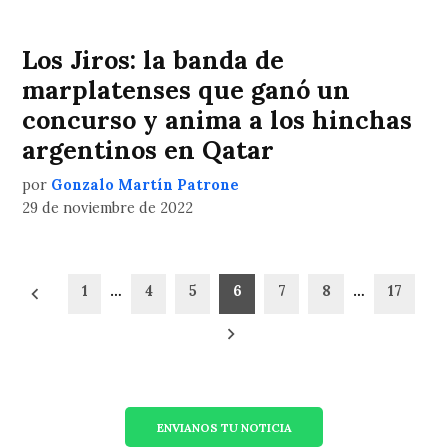
Los Jiros: la banda de
marplatenses que ganó un
concurso y anima a los hinchas
argentinos en Qatar
por
Gonzalo Martín Patrone
29 de noviembre de 2022
Paginación
1
…
4
5
6
7
8
…
17
de
entradas
ENVIANOS TU NOTICIA