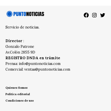
Facebook
Instagra
Twitt
Servicio de noticias.
Director
:
Gonzalo Patrone
Av.Colón 2855 9D
REGISTRO DNDA en trámite
Prensa:
info@puntonoticias.com
Comercial:
ventas@puntonoticias.com
Quienes Somos
Política editorial
Condiciones de uso