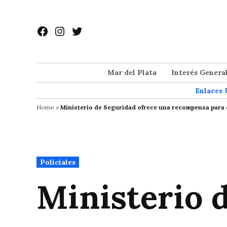
Saltar
al
Facebook
Instagram
Twitter
contenido
Mar del Plata
Interés Genera
Enlaces 
Home
»
Ministerio de Seguridad ofrece una recompensa para 
Publicado
Policiales
en
Ministerio 