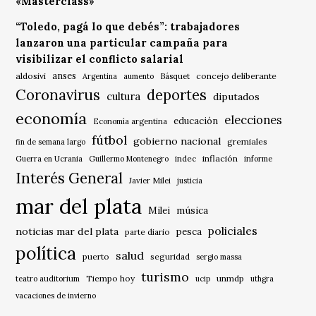
«Masterclass»
“Toledo, pagá lo que debés”: trabajadores
lanzaron una particular campaña para
visibilizar el conflicto salarial
anses
aldosivi
Básquet
concejo deliberante
Argentina
aumento
Coronavirus
deportes
cultura
diputados
economía
elecciones
educación
Economía argentina
fútbol
gobierno nacional
gremiales
fin de semana largo
indec
inflación
Guerra en Ucrania
Guillermo Montenegro
informe
Interés General
Javier Milei
justicia
mar del plata
música
Milei
policiales
noticias mar del plata
pesca
parte diario
política
salud
puerto
seguridad
sergio massa
turismo
Tiempo hoy
unmdp
teatro auditorium
ucip
uthgra
vacaciones de invierno