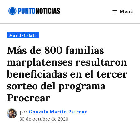
Saltar
Menú
al
Punto
contenido
Noticias
Publicado
Mar del Plata
en
Más de 800 familias
marplatenses resultaron
beneficiadas en el tercer
sorteo del programa
Procrear
por
Gonzalo Martín Patrone
30 de octubre de 2020