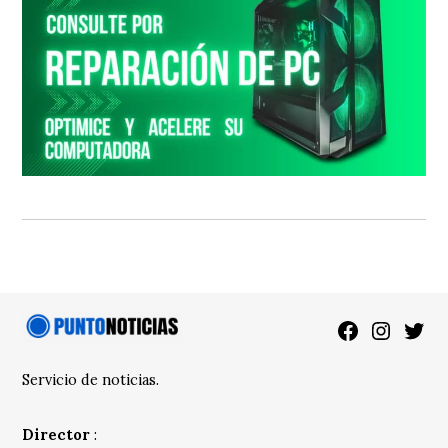
Facebook
Instagra
Twitt
Servicio de noticias.
Director
: