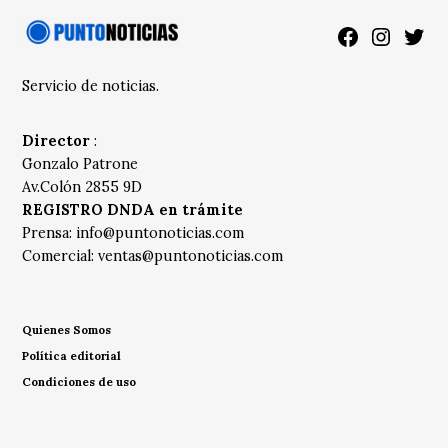
Facebook
Instagra
Twitt
Servicio de noticias.
Director
:
Gonzalo Patrone
Av.Colón 2855 9D
REGISTRO DNDA en trámite
Prensa:
info@puntonoticias.com
Comercial:
ventas@puntonoticias.com
Quienes Somos
Política editorial
Condiciones de uso