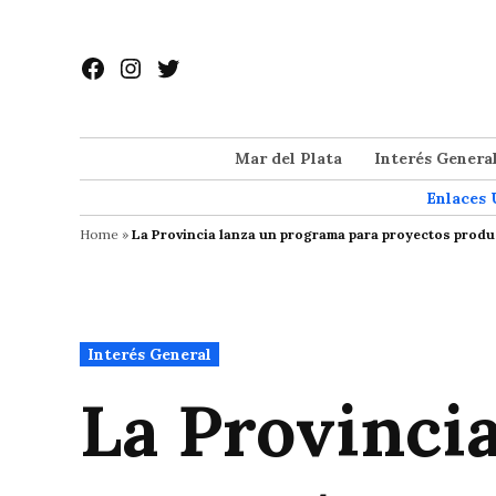
Saltar
al
Facebook
Instagram
Twitter
contenido
Mar del Plata
Interés Genera
Enlaces 
Home
»
La Provincia lanza un programa para proyectos produ
Publicado
Interés General
en
La Provinci