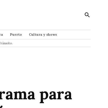
Open
Punto Noticias
Search
Noticias de Mar del Plata
ca
Puerto
Cultura y shows
ránsito.
grama para