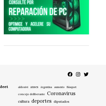
Facebook
Instagram
Twitter
 Meet
anses
aldosivi
Básquet
Argentina
aumento
Coronavirus
concejo deliberante
deportes
cultura
diputados