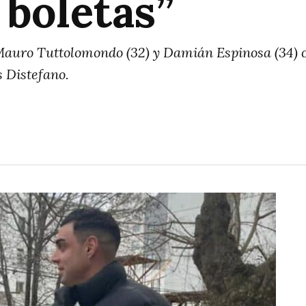
 boletas”
Mauro Tuttolomondo (32) y Damián Espinosa (34) co
s Distefano.