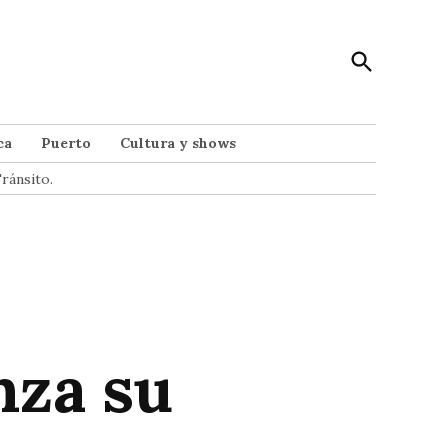
Open
Punto Noticias
Search
Noticias de Mar del Plata
ca
Puerto
Cultura y shows
ránsito.
nza su