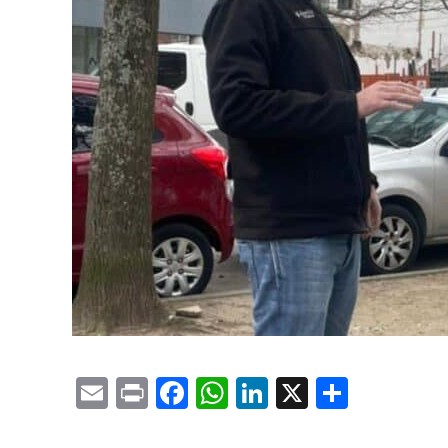
Email
Print
Facebook
WhatsApp
LinkedIn
X
Compa