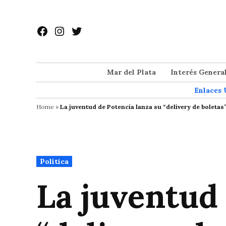
Saltar
al
Facebook
Instagram
Twitter
contenido
Mar del Plata
Interés Genera
Enlaces 
Home
»
La juventud de Potencia lanza su “delivery de boletas
Publicado
Política
en
La juventud 