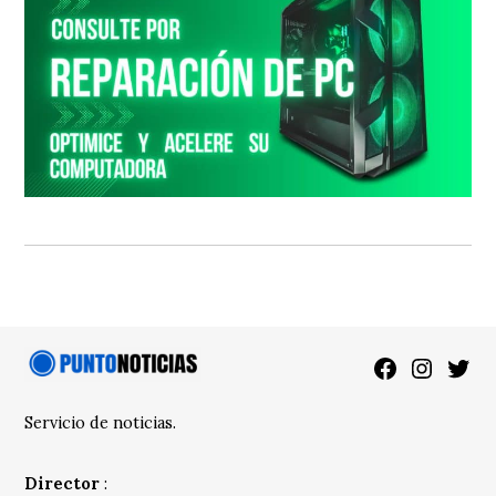
Facebook
Instagra
Twitt
Servicio de noticias.
Director
: