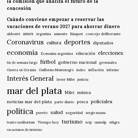
la comisión que analiza el futuro de la
concesión
Cuándo conviene empezar a reservar las
vacaciones de verano 2027 para ahorrar dinero
anses
aldosivi
Básquet
concejo deliberante
Argentina
aumento
Coronavirus
deportes
cultura
diputados
economía
elecciones
educación
Economía argentina
fútbol
gobierno nacional
gremiales
fin de semana largo
indec
inflación
Guerra en Ucrania
Guillermo Montenegro
informe
Interés General
Javier Milei
justicia
mar del plata
música
Milei
policiales
noticias mar del plata
pesca
parte diario
política
salud
puerto
seguridad
sergio massa
turismo
Tiempo hoy
unmdp
teatro auditorium
ucip
uthgra
vacaciones de invierno