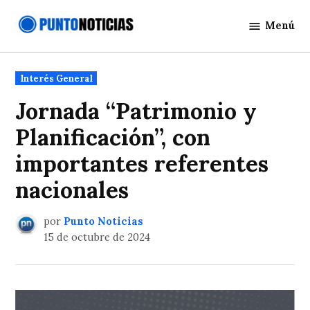
Saltar
Menú
al
Punto
contenido
Noticias
Publicado
Interés General
en
Jornada “Patrimonio y
Planificación”, con
importantes referentes
nacionales
por
Punto Noticias
15 de octubre de 2024