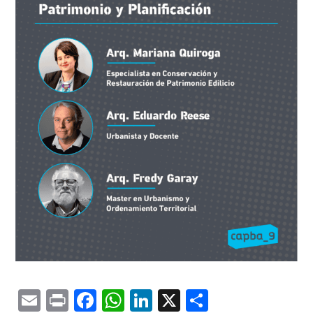
Email
Print
Facebook
WhatsApp
LinkedIn
X
Comparti