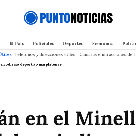
l
El País
Policiales
Deportes
Economía
Políti
Útiles
Teléfonos y direcciones útiles
Cámaras e infracciones de T
 periodismo deportivo marplatense
n en el Minella