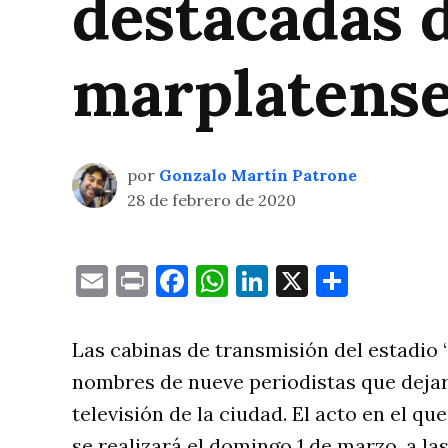
destacadas 
marplatens
por
Gonzalo Martín Patrone
28 de febrero de 2020
Email
Print
Facebook
WhatsApp
LinkedIn
X
Compa
Las cabinas de transmisión del estadio 
nombres de nueve periodistas que dejaron
televisión de la ciudad. El acto en el qu
se realizará el domingo 1 de marzo, a las