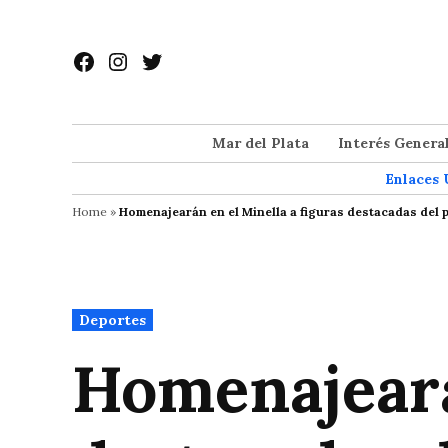
Saltar
al
Facebook
Instagram
Twitter
contenido
Mar del Plata
Interés Genera
Enlaces 
Home
»
Homenajearán en el Minella a figuras destacadas del
Publicado
Deportes
en
Homenajeará