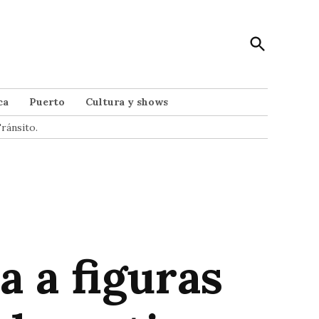
Open
Punto Noticias
Search
Noticias de Mar del Plata
ca
Puerto
Cultura y shows
ránsito.
 a figuras