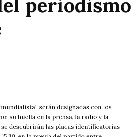
del periodismo
e
rtir
“mundialista” serán designadas con los
 su huella en la prensa, la radio y la
e se descubrirán las placas identificatorias
 15.30, en la previa del partido entre