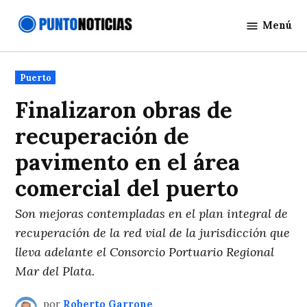
Saltar
Menú
al
Punto
contenido
Noticias
Publicado
Puerto
en
Finalizaron obras de
recuperación de
pavimento en el área
comercial del puerto
Son mejoras contempladas en el plan integral de
recuperación de la red vial de la jurisdicción que
lleva adelante el Consorcio Portuario Regional
Mar del Plata.
por
Roberto Garrone