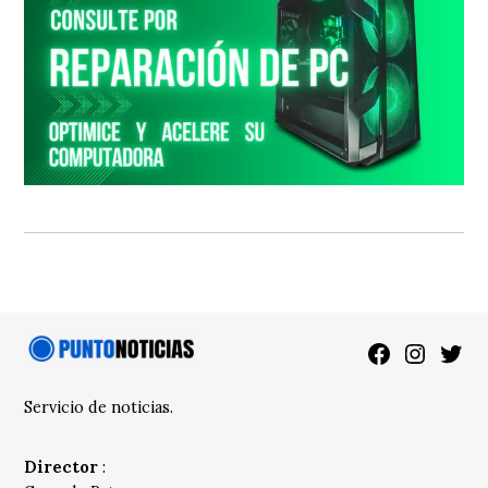
Facebook
Instagra
Twitt
Servicio de noticias.
Director
: