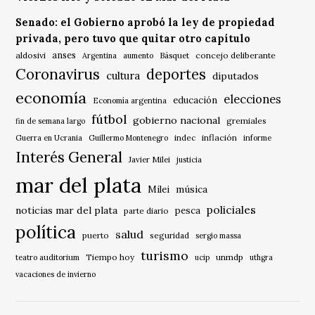
Senado: el Gobierno aprobó la ley de propiedad
privada, pero tuvo que quitar otro capítulo
anses
aldosivi
Básquet
concejo deliberante
Argentina
aumento
Coronavirus
deportes
cultura
diputados
economía
elecciones
educación
Economía argentina
fútbol
gobierno nacional
gremiales
fin de semana largo
indec
inflación
Guerra en Ucrania
Guillermo Montenegro
informe
Interés General
Javier Milei
justicia
mar del plata
música
Milei
policiales
noticias mar del plata
pesca
parte diario
política
salud
puerto
seguridad
sergio massa
turismo
Tiempo hoy
unmdp
teatro auditorium
ucip
uthgra
vacaciones de invierno