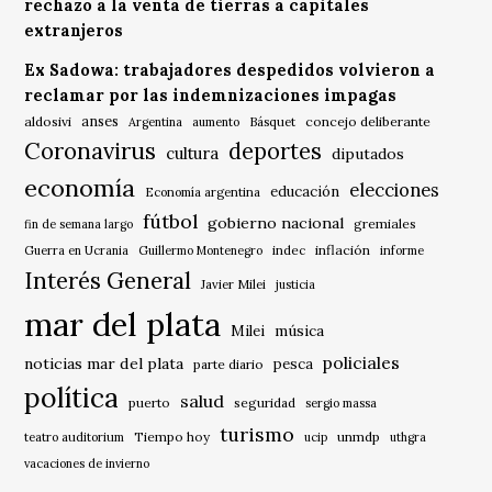
rechazo a la venta de tierras a capitales
extranjeros
Ex Sadowa: trabajadores despedidos volvieron a
reclamar por las indemnizaciones impagas
anses
aldosivi
Básquet
concejo deliberante
Argentina
aumento
Coronavirus
deportes
cultura
diputados
economía
elecciones
educación
Economía argentina
fútbol
gobierno nacional
gremiales
fin de semana largo
indec
inflación
Guerra en Ucrania
Guillermo Montenegro
informe
Interés General
Javier Milei
justicia
mar del plata
música
Milei
policiales
noticias mar del plata
pesca
parte diario
política
salud
puerto
seguridad
sergio massa
turismo
Tiempo hoy
unmdp
teatro auditorium
ucip
uthgra
vacaciones de invierno