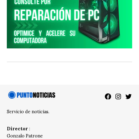
Facebook
Instagra
Twitt
Servicio de noticias.
Director
:
Gonzalo Patrone