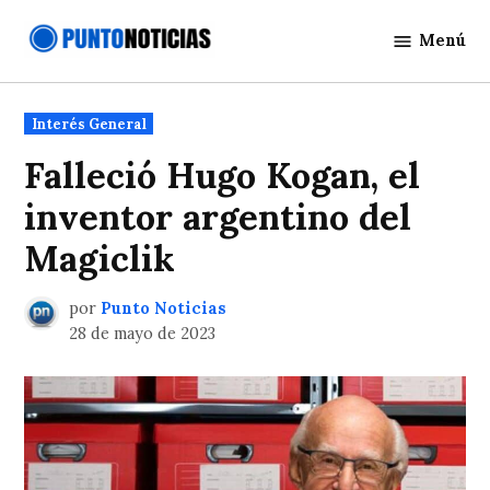
Saltar
Menú
al
Punto
contenido
Noticias
Publicado
Interés General
en
Falleció Hugo Kogan, el
inventor argentino del
Magiclik
por
Punto Noticias
28 de mayo de 2023