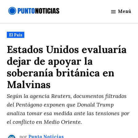
Saltar
Menú
al
Punto
contenido
Noticias
Publicado
El País
en
Estados Unidos evaluaría
dejar de apoyar la
soberanía británica en
Malvinas
Según la agencia Reuters, documentos filtrados
del Pentágono exponen que Donald Trump
analiza tomar esa medida ante las tensiones por
el conflicto en Medio Oriente.
por
Punto Noticias