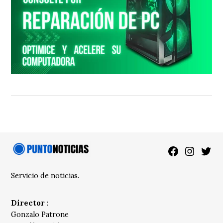
Facebook
Instagra
Twitt
Servicio de noticias.
Director
:
Gonzalo Patrone