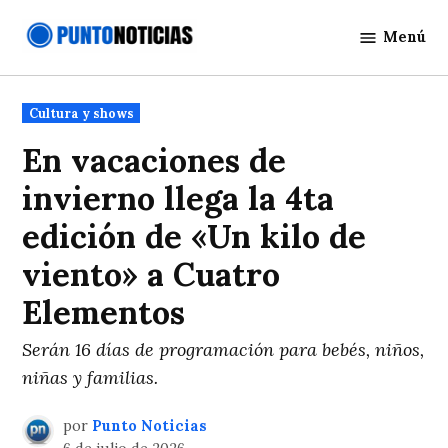
Saltar
Menú
al
Punto
contenido
Noticias
Publicado
Cultura y shows
en
En vacaciones de
invierno llega la 4ta
edición de «Un kilo de
viento» a Cuatro
Elementos
Serán 16 días de programación para bebés, niños,
niñas y familias.
por
Punto Noticias