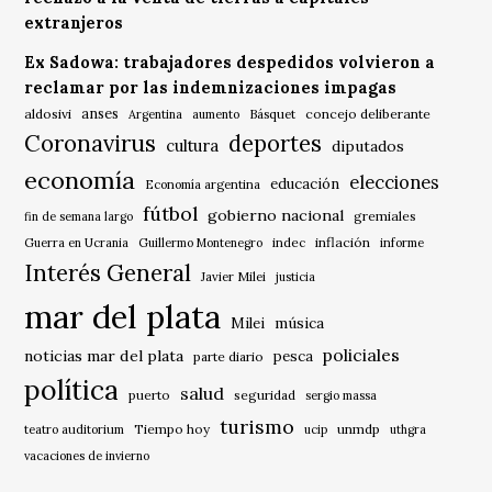
extranjeros
Ex Sadowa: trabajadores despedidos volvieron a
reclamar por las indemnizaciones impagas
anses
aldosivi
Básquet
concejo deliberante
Argentina
aumento
Coronavirus
deportes
cultura
diputados
economía
elecciones
educación
Economía argentina
fútbol
gobierno nacional
gremiales
fin de semana largo
indec
inflación
Guerra en Ucrania
Guillermo Montenegro
informe
Interés General
Javier Milei
justicia
mar del plata
música
Milei
policiales
noticias mar del plata
pesca
parte diario
política
salud
puerto
seguridad
sergio massa
turismo
Tiempo hoy
unmdp
teatro auditorium
ucip
uthgra
vacaciones de invierno