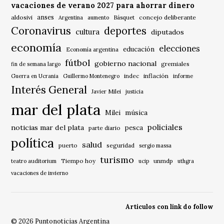
vacaciones de verano 2027 para ahorrar dinero
anses
aldosivi
Básquet
concejo deliberante
Argentina
aumento
Coronavirus
deportes
cultura
diputados
economía
elecciones
educación
Economía argentina
fútbol
gobierno nacional
gremiales
fin de semana largo
indec
inflación
Guerra en Ucrania
Guillermo Montenegro
informe
Interés General
Javier Milei
justicia
mar del plata
música
Milei
policiales
noticias mar del plata
pesca
parte diario
política
salud
puerto
seguridad
sergio massa
turismo
Tiempo hoy
unmdp
teatro auditorium
ucip
uthgra
vacaciones de invierno
Articulos con link do follow
© 2026 Puntonoticias Argentina