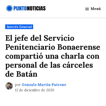
Saltar
Menú
al
Punto
contenido
Noticias
Publicado
Interés General
en
El jefe del Servicio
Penitenciario Bonaerense
compartió una charla con
personal de las cárceles
de Batán
por
Gonzalo Martín Patrone
12 de diciembre de 2020