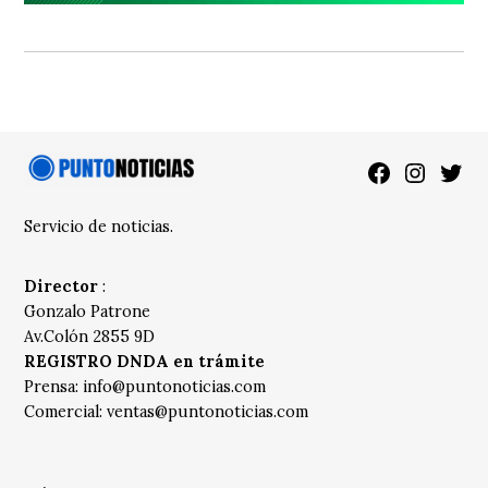
Facebook
Instagra
Twitt
Servicio de noticias.
Director
:
Gonzalo Patrone
Av.Colón 2855 9D
REGISTRO DNDA en trámite
Prensa:
info@puntonoticias.com
Comercial:
ventas@puntonoticias.com