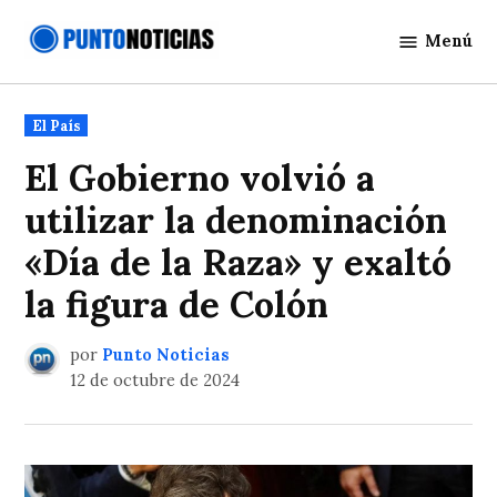
Saltar
Menú
al
Punto
contenido
Noticias
Publicado
El País
en
El Gobierno volvió a
utilizar la denominación
«Día de la Raza» y exaltó
la figura de Colón
por
Punto Noticias
12 de octubre de 2024