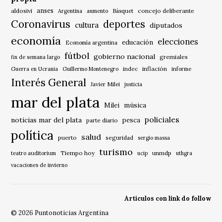
anses
aldosivi
Básquet
concejo deliberante
Argentina
aumento
Coronavirus
deportes
cultura
diputados
economía
elecciones
educación
Economía argentina
fútbol
gobierno nacional
gremiales
fin de semana largo
indec
inflación
Guerra en Ucrania
Guillermo Montenegro
informe
Interés General
Javier Milei
justicia
mar del plata
música
Milei
policiales
noticias mar del plata
pesca
parte diario
política
salud
puerto
seguridad
sergio massa
turismo
Tiempo hoy
unmdp
teatro auditorium
ucip
uthgra
vacaciones de invierno
Articulos con link do follow
© 2026 Puntonoticias Argentina