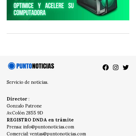
Facebook
Instagra
Twitt
Servicio de noticias.
Director
:
Gonzalo Patrone
Av.Colón 2855 9D
REGISTRO DNDA en trámite
Prensa:
info@puntonoticias.com
Comercial:
ventas@puntonoticias.com