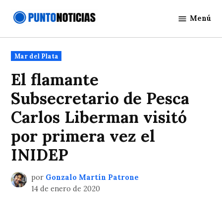
Saltar
Menú
al
Punto
contenido
Noticias
Publicado
Mar del Plata
en
El flamante
Subsecretario de Pesca
Carlos Liberman visitó
por primera vez el
INIDEP
por
Gonzalo Martín Patrone
14 de enero de 2020