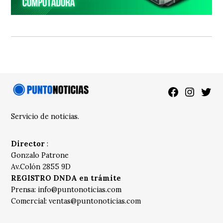
Facebook
Instagra
Twitt
Servicio de noticias.
Director
:
Gonzalo Patrone
Av.Colón 2855 9D
REGISTRO DNDA en trámite
Prensa:
info@puntonoticias.com
Comercial:
ventas@puntonoticias.com