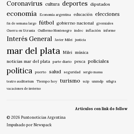
Coronavirus
deportes
cultura
diputados
economía
elecciones
educación
Economía argentina
fútbol
gobierno nacional
gremiales
fin de semana largo
indec
inflación
Guerra en Ucrania
Guillermo Montenegro
informe
Interés General
Javier Milei
justicia
mar del plata
música
Milei
policiales
noticias mar del plata
pesca
parte diario
política
salud
puerto
seguridad
sergio massa
turismo
Tiempo hoy
unmdp
teatro auditorium
ucip
uthgra
vacaciones de invierno
Articulos con link do follow
© 2026 Puntonoticias Argentina
Impulsado por Newspack