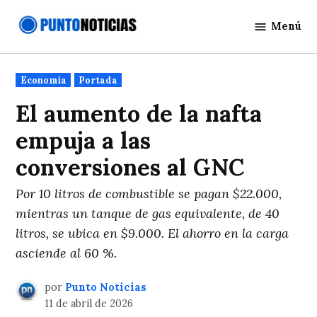
Saltar
Menú
al
Punto
contenido
Noticias
Publicado
Economía
Portada
en
El aumento de la nafta
empuja a las
conversiones al GNC
Por 10 litros de combustible se pagan $22.000,
mientras un tanque de gas equivalente, de 40
litros, se ubica en $9.000. El ahorro en la carga
asciende al 60 %.
por
Punto Noticias
11 de abril de 2026