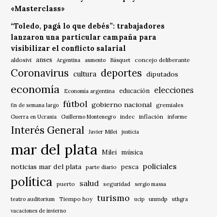
«Masterclass»
“Toledo, pagá lo que debés”: trabajadores
lanzaron una particular campaña para
visibilizar el conflicto salarial
anses
aldosivi
Básquet
concejo deliberante
Argentina
aumento
Coronavirus
deportes
cultura
diputados
economía
elecciones
educación
Economía argentina
fútbol
gobierno nacional
gremiales
fin de semana largo
indec
inflación
Guerra en Ucrania
Guillermo Montenegro
informe
Interés General
Javier Milei
justicia
mar del plata
música
Milei
policiales
noticias mar del plata
pesca
parte diario
política
salud
puerto
seguridad
sergio massa
turismo
Tiempo hoy
unmdp
teatro auditorium
ucip
uthgra
vacaciones de invierno