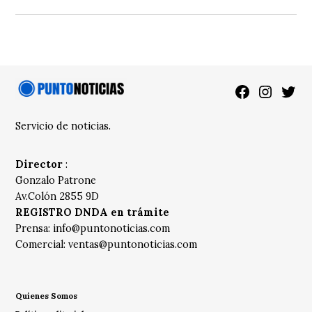
Facebook
Instagra
Twitt
Servicio de noticias.
Director
:
Gonzalo Patrone
Av.Colón 2855 9D
REGISTRO DNDA en trámite
Prensa:
info@puntonoticias.com
Comercial:
ventas@puntonoticias.com
Quienes Somos