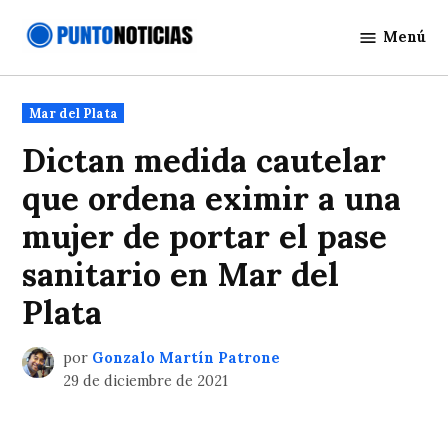
Saltar
Menú
al
Punto
contenido
Noticias
Publicado
Mar del Plata
en
Dictan medida cautelar
que ordena eximir a una
mujer de portar el pase
sanitario en Mar del
Plata
por
Gonzalo Martín Patrone
29 de diciembre de 2021