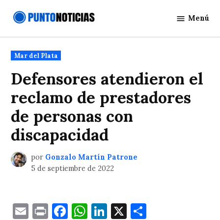
Saltar
Menú
al
Punto
contenido
Noticias
Publicado
Mar del Plata
en
Defensores atendieron el
reclamo de prestadores
de personas con
discapacidad
por
Gonzalo Martín Patrone
5 de septiembre de 2022
Email
Print
Facebook
WhatsApp
LinkedIn
X
Comparti