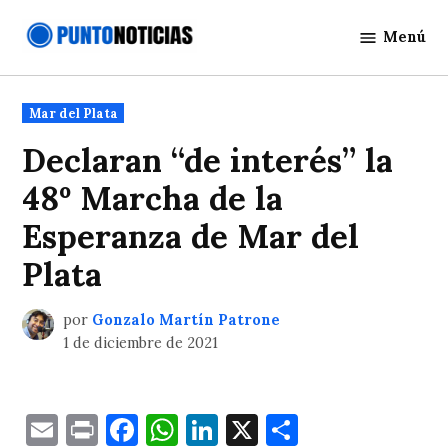
Saltar
Menú
al
Punto
contenido
Noticias
Publicado
Mar del Plata
en
Declaran “de interés” la
48º Marcha de la
Esperanza de Mar del
Plata
por
Gonzalo Martín Patrone
1 de diciembre de 2021
Email
Print
Facebook
WhatsApp
LinkedIn
X
Comparti