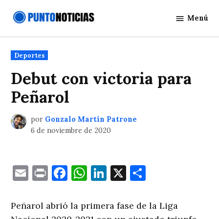
Saltar
Menú
al
Punto
contenido
Noticias
Publicado
Deportes
en
Debut con victoria para
Peñarol
por
Gonzalo Martín Patrone
6 de noviembre de 2020
Email
Print
Facebook
WhatsApp
LinkedIn
X
Comparti
Peñarol abrió la primera fase de la Liga