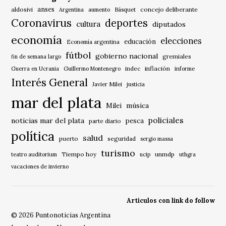
anses
aldosivi
Básquet
concejo deliberante
Argentina
aumento
Coronavirus
deportes
cultura
diputados
economía
elecciones
educación
Economía argentina
fútbol
gobierno nacional
gremiales
fin de semana largo
indec
inflación
Guerra en Ucrania
Guillermo Montenegro
informe
Interés General
Javier Milei
justicia
mar del plata
música
Milei
policiales
noticias mar del plata
pesca
parte diario
política
salud
puerto
seguridad
sergio massa
turismo
Tiempo hoy
unmdp
teatro auditorium
ucip
uthgra
vacaciones de invierno
Articulos con link do follow
© 2026 Puntonoticias Argentina