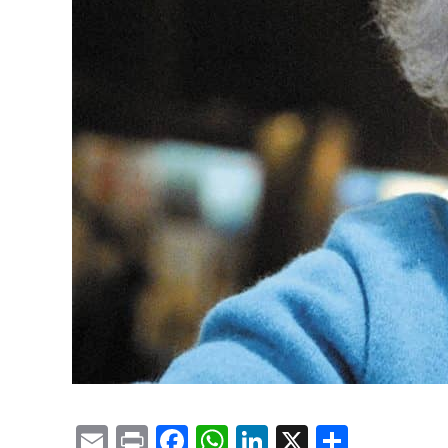
Email
Print
Facebook
WhatsApp
LinkedIn
X
Compa