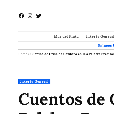
Saltar
al
Facebook
Instagram
Twitter
contenido
Mar del Plata
Interés Genera
Enlaces 
Home
»
Cuentos de Griselda Gambaro en «La Palabra Precisa»
Publicado
Interés General
en
Cuentos de 