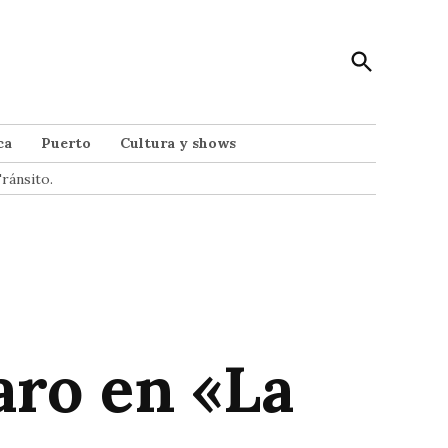
Open
Punto Noticias
Search
Noticias de Mar del Plata
ca
Puerto
Cultura y shows
ránsito.
ro en «La