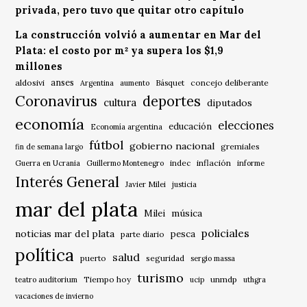
privada, pero tuvo que quitar otro capítulo
La construcción volvió a aumentar en Mar del
Plata: el costo por m² ya supera los $1,9
millones
anses
aldosivi
Básquet
concejo deliberante
Argentina
aumento
Coronavirus
deportes
cultura
diputados
economía
elecciones
educación
Economía argentina
fútbol
gobierno nacional
gremiales
fin de semana largo
indec
inflación
Guerra en Ucrania
Guillermo Montenegro
informe
Interés General
Javier Milei
justicia
mar del plata
música
Milei
policiales
noticias mar del plata
pesca
parte diario
política
salud
puerto
seguridad
sergio massa
turismo
Tiempo hoy
unmdp
teatro auditorium
ucip
uthgra
vacaciones de invierno