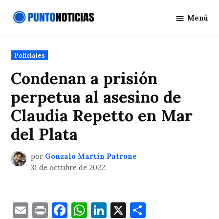
Saltar
Menú
al
Punto
contenido
Noticias
Publicado
Policiales
en
Condenan a prisión
perpetua al asesino de
Claudia Repetto en Mar
del Plata
por
Gonzalo Martín Patrone
31 de octubre de 2022
Email
Print
Facebook
WhatsApp
LinkedIn
X
Comparti