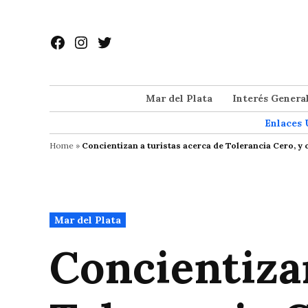
Saltar
al
Facebook
Instagram
Twitter
contenido
Mar del Plata
Interés Genera
Enlaces 
Home
»
Concientizan a turistas acerca de Tolerancia Cero, y
Publicado
Mar del Plata
en
Concientizan