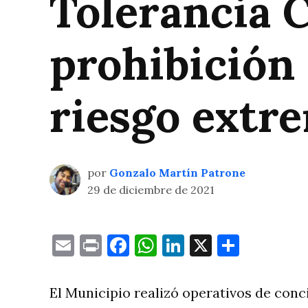
Tolerancia C
prohibición 
riesgo extr
por
Gonzalo Martín Patrone
29 de diciembre de 2021
Email
Print
Facebook
WhatsApp
LinkedIn
X
Compa
El Municipio realizó operativos de conci