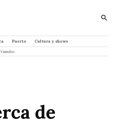
Open
Punto Noticias
Search
Noticias de Mar del Plata
ca
Puerto
Cultura y shows
ránsito.
s
erca de