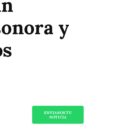
an
sonora y
os
ENVIANOS TU
NOTICIA