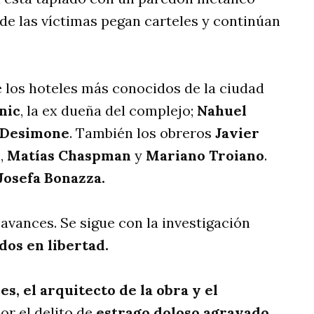
 de las víctimas pegan carteles y continúan
 los hoteles más conocidos de la ciudad
nic
, la ex dueña del complejo;
Nahuel
 Desimone
. También los obreros
Javier
u
,
Matías Chaspman
y
Mariano Troiano
.
Josefa Bonazza.
avances. Se sigue con la investigación
dos en libertad.
es, el arquitecto de la obra y el
or el delito de
estrago doloso agravado.