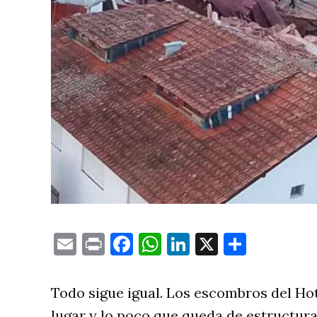
Email
Print
Facebook
WhatsApp
LinkedIn
X
Compa
Todo sigue igual. Los escombros del Ho
lugar y lo poco que queda de estructur