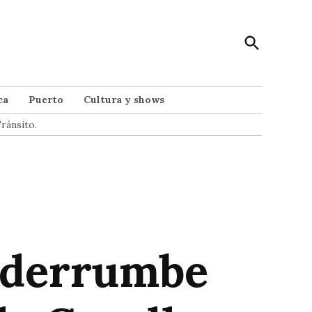
Open
Punto Noticias
Search
Noticias de Mar del Plata
ca
Puerto
Cultura y shows
ránsito.
l derrumbe