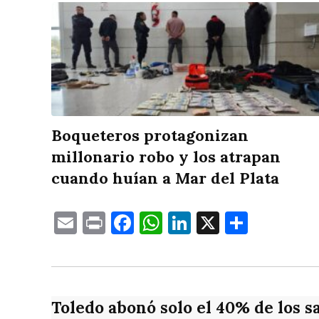
Boqueteros protagonizan
millonario robo y los atrapan
cuando huían a Mar del Plata
Email
Print
Facebook
WhatsApp
LinkedIn
X
Compa
Toledo abonó solo el 40% de los s