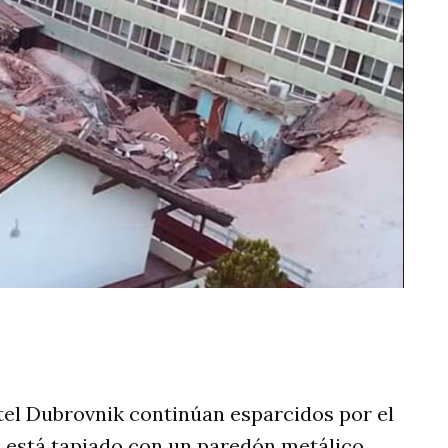
rtir
tel Dubrovnik continúan esparcidos por el
a está tapiado con un paredón metálico