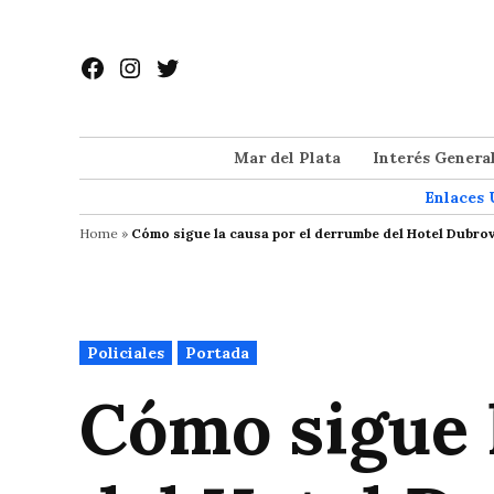
Saltar
al
Facebook
Instagram
Twitter
contenido
Mar del Plata
Interés Genera
Enlaces 
Home
»
Cómo sigue la causa por el derrumbe del Hotel Dubrovn
Publicado
Policiales
Portada
en
Cómo sigue 